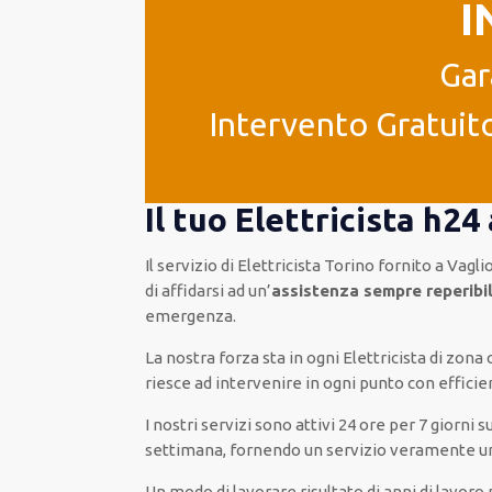
I
Gar
Intervento Gratuito
Il tuo Elettricista h24
Il servizio
di Elettricista Torino
fornito
a Vagli
di
affidarsi ad
un’
assistenza
sempre reperibi
emergenza
.
La nostra forza
sta in ogni Elettricista di zon
riesce ad
intervenire
in ogni punto con
efficie
I nostri servizi
sono attivi
24 ore
per
7 giorni s
settimana,
fornendo
un servizio
veramente
u
Un modo
di lavorare
risultato
di anni di lavoro