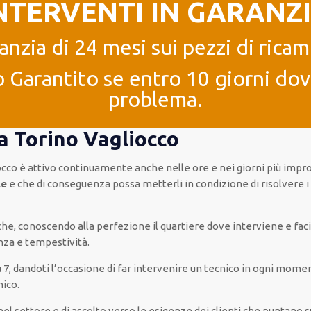
NTERVENTI IN GARANZ
anzia di 24 mesi sui pezzi di ricam
 Garantito se entro 10 giorni dove
problema.
 a Torino Vagliocco
occo è
attivo
continuamente
anche
nelle ore e nei giorni
più
impro
le
e che
di conseguenza
possa
metterli in condizione di risolvere 
a che, conoscendo
alla perfezione
il quartiere
dove interviene
e
faci
nza e tempestività
.
u 7
,
dandoti l’occasione
di far
intervenire
un
tecnico
in
ogni
momento
nico
.
 nel settore e di ascolto verso le esigenze
dei clienti
che puntano su