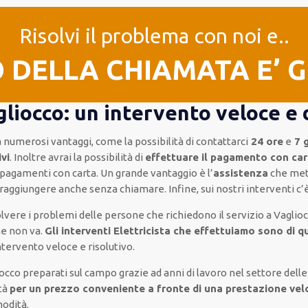
Risolvi il problema con noi e..
O DELLA CHIAMATA E’ 
gliocco: un intervento veloce e 
 numerosi vantaggi, come
la possibilità di contattarci
24 ore
e
7 g
ivi
.
Inoltre
avrai la possibilità di
effettuare il pagamento con car
e pagamenti
con carta
.
Un grande vantaggio
è l’
assistenza
che met
i raggiungere anche senza chiamare
.
Infine,
sui nostri interventi
c’
isolvere i problemi delle persone che
richiedono il servizio
a Vaglioc
he non va.
Gli interventi Elettricista che effettuiamo sono di q
intervento
veloce e risolutivo
.
iocco
preparati sul campo grazie ad anni di lavoro
nel settore delle
tà
per un prezzo conveniente a fronte di una prestazione vel
modità
.