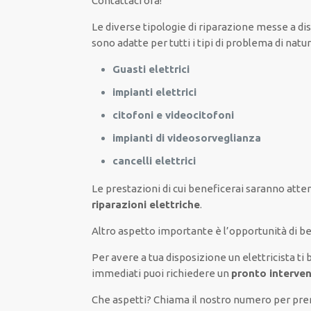
Contattaci ora!
Le
diverse
tipologie
di
riparazione
messe a di
sono
adatte
per
tutti i tipi di
problema
di natur
Guasti elettrici
impianti elettrici
citofoni e videocitofoni
impianti di videosorveglianza
cancelli elettrici
Le prestazioni
di cui beneficerai
saranno
atten
riparazioni elettriche
.
Altro aspetto importante è
l’opportunità
di
be
Per avere
a tua disposizione
un elettricista
ti 
immediati
puoi richiedere un
pronto interven
Che aspetti? Chiama il nostro numero per p