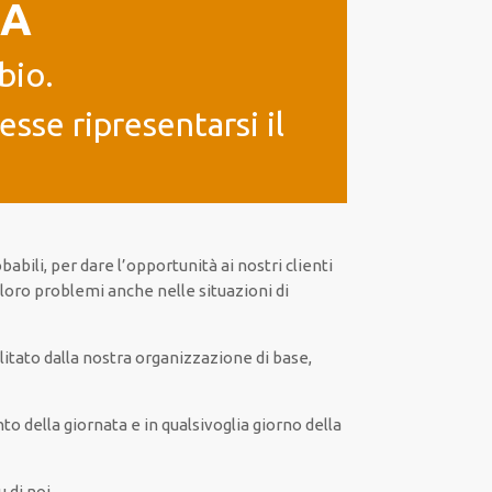
IA
bio.
sse ripresentarsi il
babili
, per
dare
l’opportunità
ai nostri clienti
i loro problemi
anche
nelle situazioni di
litato
dalla nostra organizzazione di base
,
 della giornata e in
qualsivoglia
giorno della
 di noi.