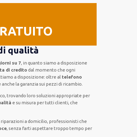
GRATUITO
di qualità
iorni su 7
, in quanto siamo a disposizione
ta di credito
dal momento che ogni
tiamo a disposizione:
oltre al
telefono
è anche la
garanzia sui pezzi di ricambio.
co, trovando loro
soluzioni appropriate
per
ualità
e
su misura per tutti clienti
, che
 riparazioni a domicilio
,
professionisti
che
oce
, senza farti
aspettare troppo tempo
per