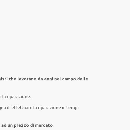
isti che lavorano da anni nel campo
delle
 la riparazione.
gno
di
effettuare
la riparazione
in tempi
o ad un prezzo di mercato
.