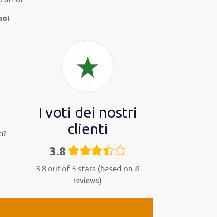
noi
.
I voti dei nostri
clienti
i?
3.8
3,8
rating
3.8 out of 5 stars (based on 4
reviews)