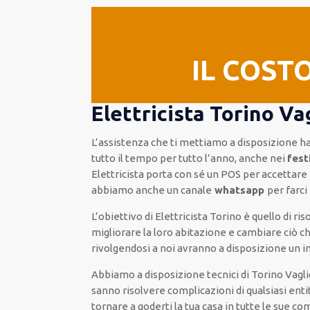
IL COST
Elettricista Torino Va
L’assistenza
che ti
mettiamo a disposizione
ha
tutto il tempo per
tutto l’anno, anche nei
fest
Elettricista
porta con sé
un POS
per accettar
abbiamo anche un
canale
whatsapp
per farc
L’obiettivo
di Elettricista Torino è quello di r
migliorare
la loro abitazione
e cambiare ciò c
rivolgendosi a noi avranno a disposizione un 
Abbiamo a disposizione
tecnici di Torino Vagl
sanno risolvere
complicazioni di qualsiasi enti
tornare a goderti la tua casa in tutte le sue co