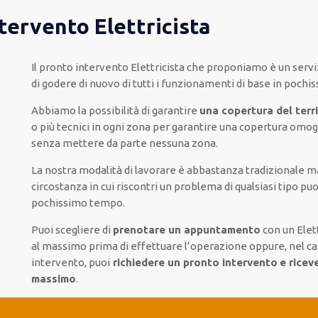
ntervento Elettricista
Il pronto intervento Elettricista
che proponiamo
è
un servi
di godere di nuovo
di
tutti i funzionamenti di base
in pochi
Abbiamo la possibilità di garantire
una copertura del terri
o più
tecnici
in ogni zona
per
garantire
una copertura
omog
senza
mettere da parte
nessuna zona
.
La nostra modalità
di
lavorare
è
abbastanza tradizionale
m
circostanza
in cui
riscontri
un problema di qualsiasi tipo
puo
pochissimo tempo
.
Puoi scegliere di
prenotare
un appuntamento
con un Elett
al massimo
prima di
effettuare l’operazione
oppure,
nel ca
intervento
, puoi
richiedere
un pronto intervento
e ricev
massimo
.