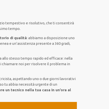
zio
tempestivo
e risolutivo, che ti
consentirà
ssimo tempo
.
torio di qualità
:
abbiamo a disposizione
uno
enea
e un’assistenza presente a
360 gradi
,
a
allo stesso tempo
rapido ed efficace
:
nella
i chiamare noi
per
risolvere
il
problema
in
ricista,
aspettando
uno o due giorni lavorativi
so tu abbia necessità urgente di
un
ere un
tecnico nella tua casa in un’ora al