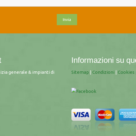
t
Informazioni su qu
lizia generale & impianti di
Sitemap
|
Condizioni
|
Cookies 