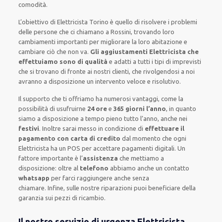
comodità
.
L’obiettivo
di Elettricista Torino è quello di risolvere i problemi
delle persone che
ci chiamano
a Rossini, trovando loro
cambiamenti importanti
per migliorare
la loro abitazione
e
cambiare ciò che non va.
Gli aggiustamenti Elettricista che
effettuiamo sono di qualità
e
adatti a tutti i tipi di imprevisti
che si trovano di fronte ai nostri clienti
, che rivolgendosi a noi
avranno a disposizione un intervento
veloce e risolutivo
.
Il supporto
che ti
offriamo
ha numerosi vantaggi, come
la
possibilità di usufruirne
24 ore
e
365 giorni l’anno
, in quanto
siamo a disposizione
a tempo pieno
tutto l’anno, anche nei
festivi
.
Inoltre
sarai messo in condizione di
effettuare il
pagamento con carta di credito
dal momento che ogni
Elettricista
ha
un POS
per accettare pagamenti
digitali
.
Un
fattore importante
è l’
assistenza
che mettiamo a
disposizione:
oltre al
telefono
abbiamo anche un
contatto
whatsapp
per farci raggiungere anche senza
chiamare
.
Infine,
sulle nostre riparazioni
puoi beneficiare della
garanzia sui pezzi di ricambio.
Il nostro servizio di urgenza Elettricista