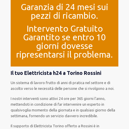
Garanzia di 24 mesi sui
pezzi di ricambio.
Intervento Gratuito
Garantito se entro 10
giorni dovesse
ripresentarsi il problema.
Il tuo Elettricista h24 a Torino Rossini
Un sistema di lavoro
frutto
di anni di pratica nel settore e di
ascolto verso le necessità
delle persone
che si rivolgono a noi.
I nostri interventi
sono attivi
24 ore
per
365 giorni l’anno
,
mettendoti in condizione
di far
intervenire
un
esperto
in
qualsivoglia
momento della giornata e in
qualsiasi
giorno della
settimana,
fornendo
un servizio
davvero
incredibile
.
Il supporto
di Elettricista Torino
offerto
a Rossini è
in