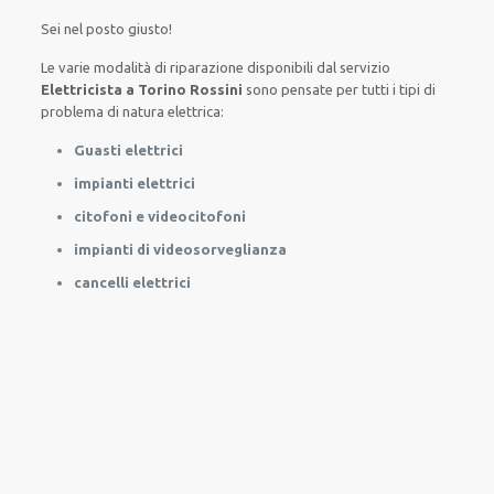
Sei nel posto giusto!
Le
varie
modalità
di
riparazione
disponibili
dal servizio
Elettricista a Torino Rossini
sono
pensate
per
tutti i tipi di
problema
di natura elettrica
:
Guasti elettrici
impianti elettrici
citofoni e videocitofoni
impianti di videosorveglianza
cancelli elettrici