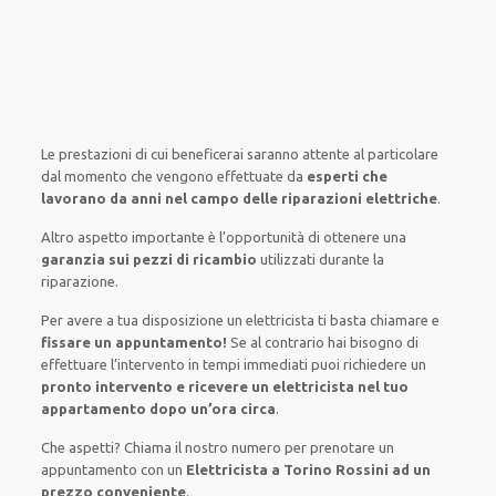
Le prestazioni
di cui beneficerai
saranno
attente al
particolare
dal momento che vengono
effettuate
da
esperti che
lavorano da anni nel campo
delle riparazioni elettriche
.
Altro aspetto importante è
l’opportunità
di
ottenere
una
garanzia sui pezzi di ricambio
utilizzati
durante la
riparazione.
Per avere
a tua disposizione
un elettricista
ti basta
chiamare e
fissare
un appuntamento!
Se
al contrario
hai
bisogno
di
effettuare
l’intervento
in tempi
immediati
puoi richiedere un
pronto intervento e ricevere un
elettricista nel tuo
appartamento dopo un’ora circa
.
Che aspetti? Chiama il nostro numero per prenotare un
appuntamento con un
Elettricista a Torino Rossini ad un
prezzo conveniente
.