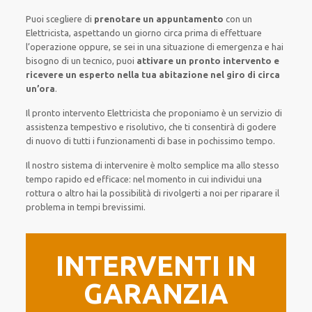
Puoi scegliere di
prenotare
un appuntamento
con un
Elettricista,
aspettando
un giorno circa
prima di
effettuare
l’operazione
oppure,
se sei in una situazione di emergenza e hai
bisogno di
un tecnico
, puoi
attivare
un pronto intervento
e
ricevere un
esperto nella tua abitazione nel giro di circa
un’ora
.
Il pronto intervento Elettricista
che proponiamo
è
un servizio di
assistenza
tempestivo
e risolutivo, che ti
consentirà di godere
di nuovo
di
tutti i funzionamenti di base
in pochissimo tempo
.
Il nostro sistema
di
intervenire
è
molto semplice
ma
allo stesso
tempo
rapido ed efficace
:
nel momento
in cui
individui
una
rottura o altro
hai la possibilità di rivolgerti a noi
per
riparare
il
problema
in tempi brevissimi
.
INTERVENTI IN
GARANZIA