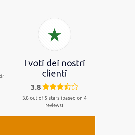
I voti dei nostri
clienti
i?
3.8
3,8
rating
3.8 out of 5 stars (based on 4
reviews)