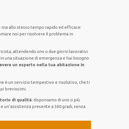
e
ma
allo stesso tempo
rapido ed efficace
:
amare noi
per
risolvere
il
problema
in
icista,
attendendo
uno o due giorni lavorativi
 in una situazione di emergenza e hai bisogno
cevere un
esperto nella tua abitazione in
ne
è
un servizio
tempestivo
e risolutivo, che ti
pi brevissimi
.
torio di qualità
:
disponiamo di
uno o più
e un’assistenza presente a
360 gradi
, senza