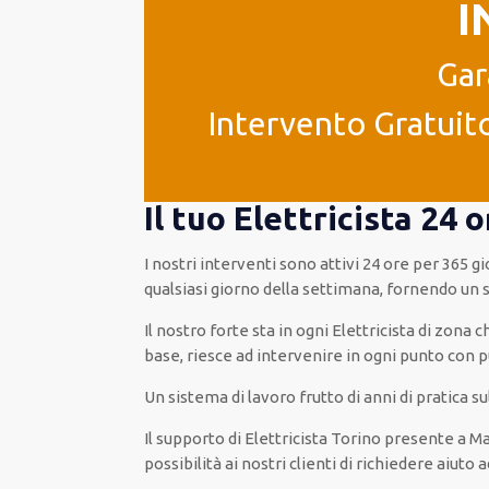
I
Gar
Intervento Gratuito
Il tuo Elettricista 24
I nostri interventi
sono attivi
24 ore
per
365 gi
qualsiasi
giorno della settimana,
fornendo
un 
Il nostro forte
sta in ogni Elettricista di zona
base
, riesce ad
intervenire
in ogni punto con
p
Un sistema di lavoro
frutto
di anni di pratica 
Il supporto
di Elettricista Torino
presente
a Ma
possibilità
ai nostri clienti
di
richiedere aiuto a