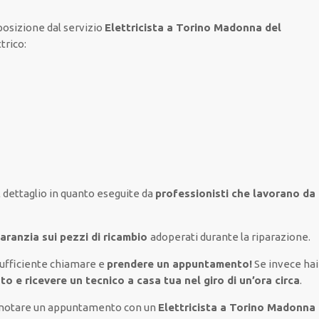
posizione
dal servizio
Elettricista a Torino Madonna del
ttrico
:
l
dettaglio
in quanto
eseguite
da
professionisti che lavorano da 
aranzia sui pezzi di ricambio
adoperati
durante la riparazione.
sufficiente
chiamare e
prendere
un appuntamento!
Se
invece
ha
to e ricevere un
tecnico a casa tua nel giro di un’ora circa
.
renotare un appuntamento con un
Elettricista a Torino Madonna