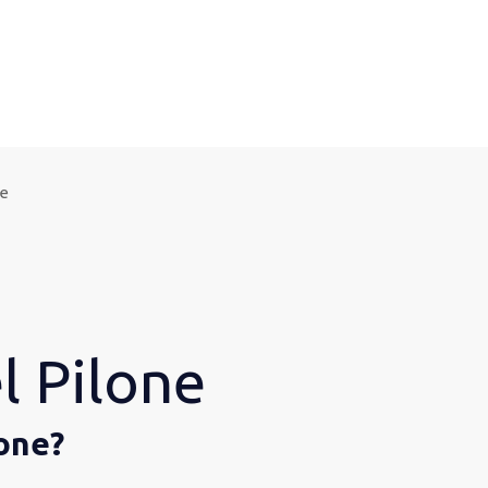
ne
l Pilone
lone?