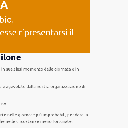
IA
bio.
sse ripresentarsi il
Pilone
o
in
qualsiasi
momento della giornata e in
e
e
agevolato
dalla nostra organizzazione di
 noi.
ri e nelle giornate
più
improbabili
, per
dare
la
he
nelle circostanze meno fortunate
.