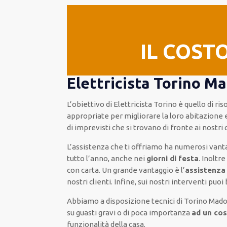
IL COST
Elettricista Torino M
L’obiettivo
di Elettricista Torino è quello di r
appropriate
per migliorare
la loro abitazione
e
di imprevisti che si trovano di fronte ai nostri 
L’assistenza
che ti
offriamo
ha numerosi vant
tutto l’anno, anche nei
giorni di festa
.
Inoltr
con carta
.
Un grande vantaggio
è l’
assistenza
nostri clienti
.
Infine,
sui nostri interventi
puoi 
Abbiamo a disposizione
tecnici di Torino Mad
su
guasti gravi o di poca importanza
ad un cos
funzionalità della casa
.