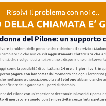
Risolvi il problema con noi e..
O DELLA CHIAMATA E’ 
adonna del Pilone: un supporto 
isolvere i problemi delle persone che
richiedono il servizio
a Madonn
 cambiare ciò che non va.
Gli aggiustamenti Elettricista che a
clienti
, che rivolgendosi a noi avranno a disposizione un interven
aggi, come
la possibilità di contattarci
24 ore
e
7 giorni su 7
, in 
e
potrai
pagare con bancomat
dal momento che ogni Elettricista
che mettiamo a disposizione:
oltre al
telefono
abbiamo anche u
beneficiare della
garanzia sui pezzi di ricambio.
onna del Pilone
con un’esperienza decennale
in lavori di riparazi
to di mercato e agendo con tempestività
, senza farti
aspettar