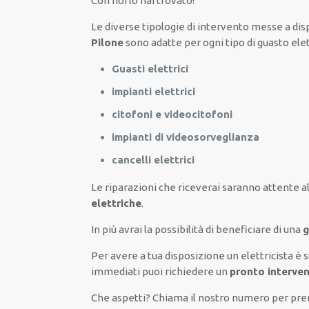
Con noi lo hai trovato!
Le
diverse
tipologie
di
intervento
messe a dis
Pilone
sono
adatte
per
ogni tipo di
guasto
ele
Guasti elettrici
impianti elettrici
citofoni e videocitofoni
impianti di videosorveglianza
cancelli elettrici
Le riparazioni
che riceverai
saranno
attente a
elettriche
.
In più avrai
la possibilità
di
beneficiare di
una
g
Per avere
a tua disposizione
un elettricista
è 
immediati
puoi richiedere un
pronto interven
Che aspetti? Chiama il nostro numero per p