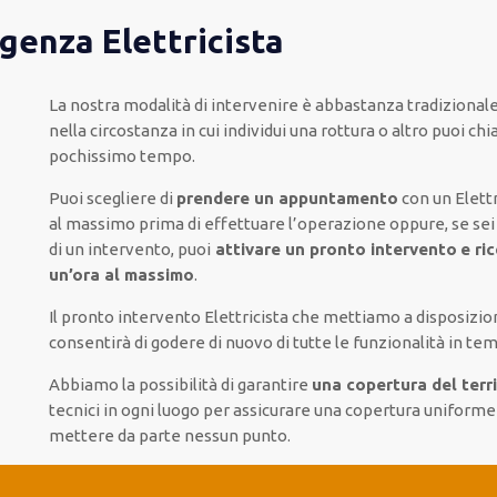
rgenza Elettricista
La nostra modalità
di
intervenire
è
abbastanza tradizional
nella circostanza
in cui
individui
una rottura o altro
puoi chi
pochissimo tempo
.
Puoi scegliere di
prendere
un appuntamento
con un Elettr
al massimo
prima di
effettuare l’operazione
oppure,
se sei
di
un intervento
, puoi
attivare
un pronto intervento
e ri
un’ora al massimo
.
Il pronto intervento Elettricista
che mettiamo a disposizio
consentirà di godere di nuovo
di
tutte le funzionalità
in tem
Abbiamo la possibilità di garantire
una copertura del terri
tecnici
in ogni luogo
per
assicurare
una copertura
uniforme
mettere da parte
nessun punto
.