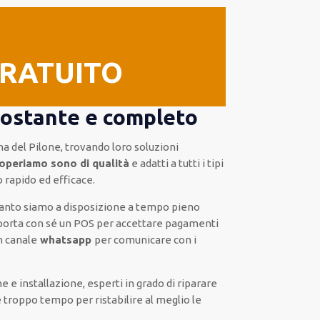
GRATUITO
costante e completo
a del Pilone, trovando loro
soluzioni
doperiamo sono di qualità
e
adatti a tutti i tipi
to
rapido ed efficace
.
quanto siamo a disposizione
a tempo pieno
porta con sé
un POS
per accettare pagamenti
n
canale
whatsapp
per comunicare con i
one e installazione
,
esperti
in grado di riparare
e troppo tempo
per ristabilire al meglio le