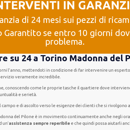
NTERVENTI IN GARANZ
anzia di 24 mesi sui pezzi di ricam
 Garantito se entro 10 giorni dove
problema.
 ore su 24 a Torino Madonna del 
orni l’anno
,
mettendoti in condizione
di far
intervenire
un
espert
servizio
veramente
incredibile
.
 che, conoscendo
come le proprie tasche
il quartiere
dove intervien
untualità e serietà
.
sul campo e di ascolto verso le esigenze
dei clienti
che si rivolgono a
donna del Pilone è
in movimento
continuamente
anche
negli ora
d
un’
assistenza
sempre reperibile
e che
quindi
possa
aiutarli
anc