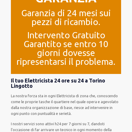
Garanzia di 24 mesi sui
pezzi di ricambio.
Intervento Gratuito
Garantito se entro 10
giorni dovesse
ripresentarsi il problema.
Il tuo Elettricista 24 ore su 24 a Torino
Lingotto
La nostra forza
sta in ogni Elettricista di zona che, conoscendo
come le proprie tasche
il quartiere
nel quale opera
e
agevolato
dalla nostra organizzazione di base
, riesce ad
intervenire
in
ogni punto con
puntualità e serietà
.
I nostri servizi
sono attivi
h24
per
7 giorni su 7
,
dandoti
l’occasione
di far
arrivare
un
tecnico
in
ogni
momento della