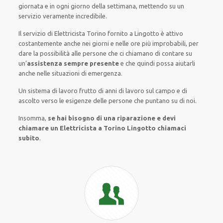
giornata e in
ogni
giorno della settimana,
mettendo su
un
servizio
veramente
incredibile
.
Il servizio
di Elettricista Torino
fornito
a Lingotto è
attivo
costantemente
anche
nei giorni e nelle ore
più
improbabili
, per
dare
la possibilità
alle persone che ci chiamano
di
contare su
un’
assistenza
sempre presente
e che
quindi
possa
aiutarli
anche
nelle situazioni di emergenza
.
Un sistema di lavoro
frutto
di anni di lavoro sul campo e di
ascolto verso le esigenze
delle persone
che puntano su di noi.
Insomma,
se hai bisogno di una riparazione e devi
chiamare un Elettricista a Torino Lingotto chiamaci
subito
.