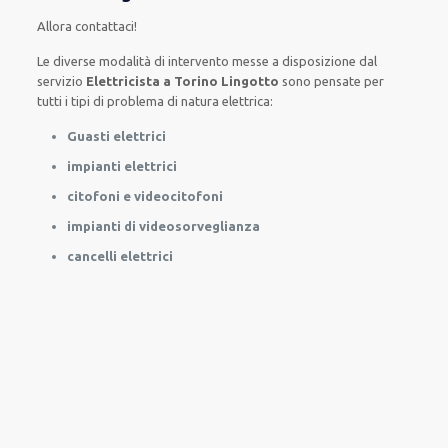
Allora contattaci!
Le
diverse
modalità
di
intervento
messe a disposizione
dal
servizio
Elettricista a Torino Lingotto
sono
pensate
per
tutti i tipi di
problema
di natura elettrica
:
Guasti elettrici
impianti elettrici
citofoni e videocitofoni
impianti di videosorveglianza
cancelli elettrici