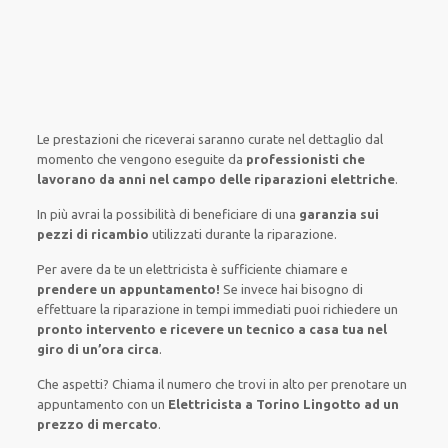
Le prestazioni
che riceverai
saranno
curate nel
dettaglio
dal
momento che vengono
eseguite
da
professionisti che
lavorano da anni nel campo
delle riparazioni elettriche
.
In più avrai
la possibilità
di
beneficiare di
una
garanzia sui
pezzi di ricambio
utilizzati
durante la riparazione.
Per avere
da te
un elettricista
è sufficiente
chiamare e
prendere
un appuntamento!
Se
invece
hai
bisogno
di
effettuare
la riparazione
in tempi
immediati
puoi richiedere un
pronto intervento e ricevere un
tecnico a casa tua nel
giro di un’ora circa
.
Che aspetti? Chiama il numero che trovi in alto per prenotare un
appuntamento con un
Elettricista a Torino Lingotto ad un
prezzo di mercato
.