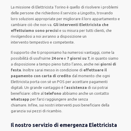
La missione
di Elettricista Torino è quello di risolvere i problemi
delle persone che
richiedono il servizio
a Lingotto, trovando
loro
soluzioni appropriate
per migliorare
il loro appartamento
e
cambiare ciò che non va.
Gli interventi Elettricista che
effettuiamo sono precisi
e
su misura per tutti clienti
, che
rivolgendosi a noi avranno a disposizione un
intervento
tempestivo e competente
.
Il supporto
che ti
proponiamo
ha numerosi vantaggi, come
la
possibilità di usufruirne
24 ore
e
7 giorni su 7
, in quanto siamo
a disposizione
a tempo pieno
tutto l’anno, anche nei
giorni di
festa
.
Inoltre
sarai messo in condizione di
effettuare il
pagamento con carta di credito
dal momento che ogni
Elettricista
porta con sé
un POS
per accettare pagamenti
digitali
.
Un grande vantaggio
è l’
assistenza
di cui potrai
beneficiare:
oltre al
telefono
abbiamo anche un
contatto
whatsapp
per farci raggiungere anche senza
chiamare
.
Infine,
sui nostri interventi
puoi beneficiare della
garanzia sui pezzi di ricambio.
Il nostro servizio di emergenza Elettricista