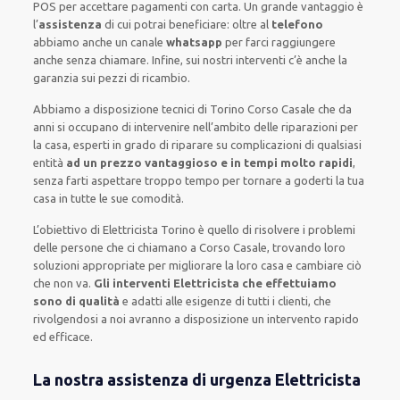
POS
per accettare pagamenti
con carta
.
Un grande vantaggio
è
l’
assistenza
di cui potrai beneficiare:
oltre al
telefono
abbiamo anche un
canale
whatsapp
per farci raggiungere
anche senza chiamare
.
Infine,
sui nostri interventi
c’è anche la
garanzia sui pezzi di ricambio.
Abbiamo a disposizione
tecnici di Torino Corso Casale
che da
anni si occupano di intervenire
nell’ambito delle riparazioni per
la casa
,
esperti
in grado di riparare su
complicazioni di qualsiasi
entità
ad un prezzo vantaggioso e in tempi molto rapidi
,
senza farti
aspettare troppo tempo
per tornare a goderti la tua
casa in tutte le sue comodità
.
L’obiettivo
di Elettricista Torino è quello di risolvere i problemi
delle persone che
ci chiamano
a Corso Casale, trovando loro
soluzioni appropriate
per migliorare
la loro casa
e cambiare ciò
che non va.
Gli interventi Elettricista che effettuiamo
sono di qualità
e
adatti alle esigenze di tutti i clienti
, che
rivolgendosi a noi avranno a disposizione un intervento
rapido
ed efficace
.
La nostra assistenza di urgenza Elettricista