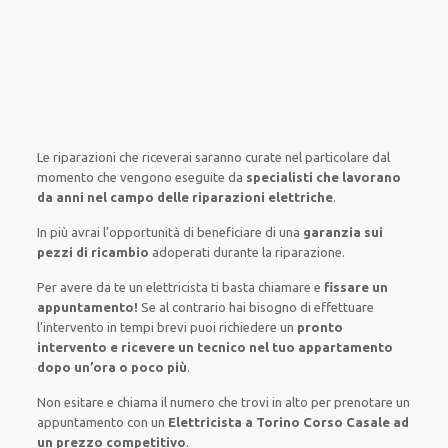
Le riparazioni
che riceverai
saranno
curate nel
particolare
dal
momento che vengono
eseguite
da
specialisti che lavorano
da anni nel campo
delle riparazioni elettriche
.
In più avrai
l’opportunità
di
beneficiare di
una
garanzia sui
pezzi di ricambio
adoperati
durante la riparazione.
Per avere
da te
un elettricista
ti basta
chiamare e
fissare
un
appuntamento!
Se
al contrario
hai
bisogno
di
effettuare
l’intervento
in tempi
brevi
puoi richiedere un
pronto
intervento e ricevere un
tecnico nel tuo appartamento
dopo un’ora o poco più
.
Non esitare e chiama il numero che trovi in alto per prenotare un
appuntamento con un
Elettricista a Torino Corso Casale ad
un prezzo competitivo
.