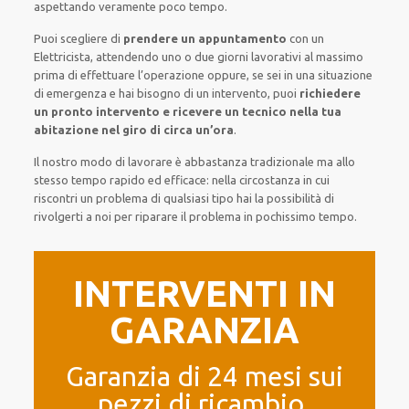
aspettando veramente poco tempo
.
Puoi scegliere di
prendere
un appuntamento
con un
Elettricista,
attendendo
uno o due giorni lavorativi al massimo
prima di
effettuare l’operazione
oppure,
se sei in una situazione
di emergenza e hai bisogno di
un intervento
, puoi
richiedere
un pronto intervento
e ricevere un
tecnico nella tua
abitazione nel giro di circa un’ora
.
Il nostro modo
di
lavorare
è
abbastanza tradizionale
ma
allo
stesso tempo
rapido ed efficace
:
nella circostanza
in cui
riscontri
un problema di qualsiasi tipo
hai la possibilità di
rivolgerti a noi
per
riparare
il
problema
in pochissimo tempo
.
INTERVENTI IN
GARANZIA
Garanzia di 24 mesi sui
pezzi di ricambio.