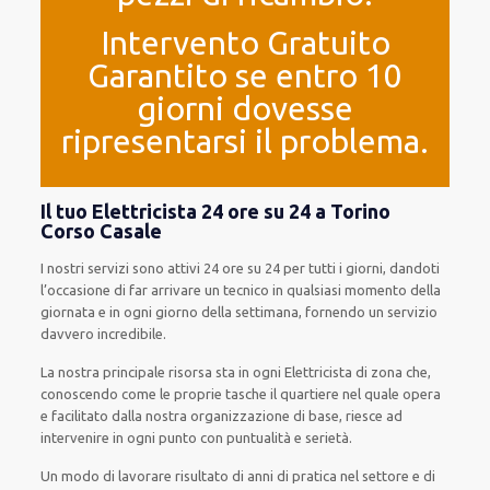
Intervento Gratuito
Garantito se entro 10
giorni dovesse
ripresentarsi il problema.
Il tuo Elettricista 24 ore su 24 a Torino
Corso Casale
I nostri servizi
sono attivi
24 ore su 24
per
tutti i giorni
,
dandoti
l’occasione
di far
arrivare
un
tecnico
in
qualsiasi
momento della
giornata e in
ogni
giorno della settimana,
fornendo
un servizio
davvero
incredibile
.
La nostra principale risorsa
sta in ogni Elettricista di zona che,
conoscendo
come le proprie tasche
il quartiere
nel quale opera
e
facilitato
dalla nostra organizzazione di base
, riesce ad
intervenire
in ogni punto con
puntualità e serietà
.
Un modo
di lavorare
risultato
di anni di pratica nel settore e di