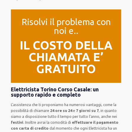
Risolvi il problema con
noi e..
IL COSTO DELLA
CHIAMATA E’
GRATUITO
Elettricista Torino Corso Casale: un
supporto rapido e completo
L’assistenza
che ti
proponiamo
ha numerosi vantaggi, come
la
possibilità di chiamare
24 ore su 24
e
7 giorni su 7
, in quanto
siamo a disposizione
tutto il tempo per
tutto l’anno, anche nei
festivi
.
Inoltre
avrai la comodità di
effettuare il pagamento
con carta di credito
dal momento che ogni Elettricista
ha
un