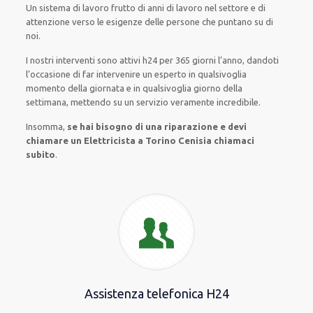
Un sistema di lavoro
frutto
di anni di lavoro nel settore e di
attenzione verso le esigenze
delle persone
che puntano su di
noi.
I nostri interventi
sono attivi
h24
per
365 giorni l’anno
,
dandoti
l’occasione
di far
intervenire
un
esperto
in
qualsivoglia
momento della giornata e in
qualsivoglia
giorno della
settimana,
mettendo su
un servizio
veramente
incredibile
.
Insomma,
se hai bisogno di una riparazione e devi
chiamare un Elettricista a Torino Cenisia chiamaci
subito
.
Assistenza telefonica H24