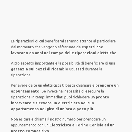
Le riparazioni
di cui beneficerai
saranno
attente al
particolare
dal momento che vengono
effettuate
da
esperti che
lavorano da anni nel campo
delle riparazioni elettriche
.
Altro aspetto importante è
la possibilità
di
beneficiare di
una
garanzia sui pezzi di ricambio
utilizzati
durante la
riparazione.
Per avere
da te
un elettricista
ti basta
chiamare e
prendere
un
appuntamento!
Se
invece
hai
necessità
di
eseguire
la
riparazione
in tempi
immediati
puoi richiedere un
pronto
intervento e ricevere un
elettricista nel tuo
appartamento nel giro di un’ora o poco più
.
Non esitare e chiama il nostro numero per prenotare un
appuntamento con un
Elettricista a Torino Cenisia ad un
prezzo competitivo
.