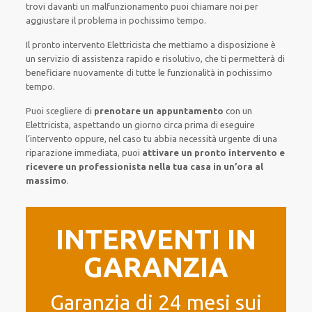
trovi davanti
un malfunzionamento
puoi chiamare noi
per
aggiustare
il
problema
in pochissimo tempo
.
Il pronto intervento Elettricista
che mettiamo a disposizione
è
un servizio di assistenza
rapido
e risolutivo, che ti
permetterà di
beneficiare nuovamente
di
tutte le funzionalità
in pochissimo
tempo
.
Puoi scegliere di
prenotare
un appuntamento
con un
Elettricista,
aspettando
un giorno circa
prima di
eseguire
l’intervento
oppure,
nel caso tu abbia necessità urgente di
una
riparazione immediata
, puoi
attivare
un pronto intervento
e
ricevere un
professionista nella tua casa in un’ora al
massimo
.
INTERVENTI IN
GARANZIA
Garanzia di 24 mesi sui