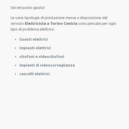
Sei nel posto giusto!
Le
varie
tipologie
di
prestazione
messe a disposizione
dal
servizio
Elettricista a Torino Cenisia
sono
pensate
per
ogni
tipo di
problema
elettrico
:
Guasti elettrici
impianti elettrici
citofoni e videocitofoni
impianti di videosorveglianza
cancelli elettrici