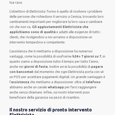
tua casa
.
L’obiettivo
di Elettricista Torino è quello di risolvere i problemi
delle persone che
richiedono il servizio
a Cenisia, trovando loro
cambiamenti importanti
per migliorare
la loro casa
e cambiare
ciò che non va.
Gli aggiustamenti Elettricista che
applichiamo sono di qualità
e
adatti alle esigenze di tutti i
clienti
, che rivolgendosi a noi avranno a disposizione un
intervento
tempestivo e competente
.
L’assistenza
che ti
mettiamo a disposizione
ha numerosi
vantaggi, come
la possibilità di usufruirne
h24
e
7 giorni su 7
, in
quanto siamo a disposizione
tutto il tempo per
tutto l’anno,
anche nei
giorni di festa
.
Inoltre
avrai la possibilità di
pagare
con bancomat
dal momento che ogni Elettricista
porta con sé
un POS
per accettare pagamenti
digitali
.
Un grande vantaggio
è
l’
assistenza
che mettiamo a disposizione:
oltre al
telefono
abbiamo anche un
canale
whatsapp
per farci raggiungere
anche senza chiamare
.
Infine,
sui nostri interventi
puoi
beneficiare della
garanzia sui pezzi di ricambio.
Il nostro servizio di pronto intervento
Elettricista