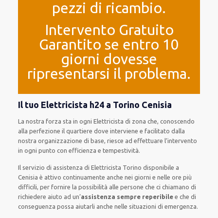
pezzi di ricambio.
Intervento Gratuito
Garantito se entro 10
giorni dovesse
ripresentarsi il problema.
Il tuo Elettricista h24 a Torino Cenisia
La nostra forza
sta in ogni Elettricista di zona che, conoscendo
alla perfezione
il quartiere
dove interviene
e
facilitato
dalla
nostra organizzazione di base
, riesce ad
effettuare l’intervento
in ogni punto con
efficienza e tempestività
.
Il servizio di assistenza
di Elettricista Torino
disponibile
a
Cenisia è
attivo
continuamente
anche
nei giorni e nelle ore
più
difficili
, per
fornire
la possibilità
alle persone che ci chiamano
di
richiedere aiuto ad
un’
assistenza
sempre reperibile
e che
di
conseguenza
possa
aiutarli
anche
nelle situazioni di emergenza
.