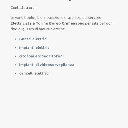
Contattaci ora!
Le
varie
tipologie
di
riparazione
disponibili
dal servizio
Elettricista a Torino Borgo Crimea
sono
pensate
per
ogni
tipo di
guasto
di natura elettrica
:
Guasti elettrici
impianti elettrici
citofoni e videocitofoni
impianti di videosorveglianza
cancelli elettrici