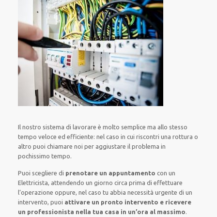
Il nostro sistema
di
lavorare
è
molto semplice
ma
allo stesso
tempo
veloce ed efficiente
:
nel caso
in cui
riscontri
una rottura o
altro
puoi chiamare noi
per
aggiustare
il
problema
in
pochissimo tempo
.
Puoi scegliere di
prenotare
un appuntamento
con un
Elettricista,
attendendo
un giorno circa
prima di
effettuare
l’operazione
oppure,
nel caso tu abbia necessità urgente di
un
intervento
, puoi
attivare
un pronto intervento
e ricevere
un
professionista nella tua casa in un’ora al massimo
.