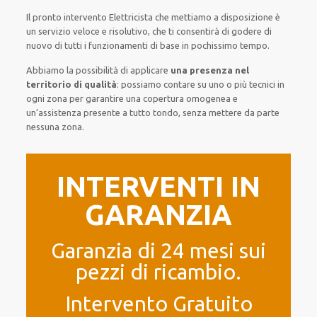
Il pronto intervento Elettricista
che mettiamo a disposizione
è
un servizio
veloce
e risolutivo, che ti
consentirà di godere di
nuovo
di
tutti i funzionamenti di base
in pochissimo tempo
.
Abbiamo la possibilità di applicare
una presenza nel
territorio di qualità
:
possiamo contare su
uno o più
tecnici
in
ogni zona
per
garantire
una copertura
omogenea
e
un’assistenza presente a
tutto tondo
, senza
mettere da parte
nessuna zona
.
INTERVENTI IN
GARANZIA
Garanzia di 24 mesi sui
pezzi di ricambio.
Intervento Gratuito