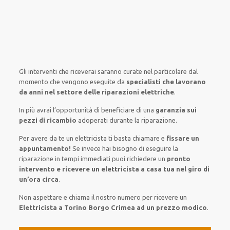
Gli interventi
che riceverai
saranno
curate nel
particolare
dal
momento che vengono
eseguite
da
specialisti che lavorano
da anni nel settore
delle riparazioni elettriche
.
In più avrai
l’opportunità
di
beneficiare di
una
garanzia sui
pezzi di ricambio
adoperati
durante la riparazione.
Per avere
da te
un elettricista
ti basta
chiamare e
fissare
un
appuntamento!
Se
invece
hai
bisogno
di
eseguire
la
riparazione
in tempi
immediati
puoi richiedere un
pronto
intervento e ricevere un
elettricista a casa tua nel giro di
un’ora circa
.
Non aspettare e chiama il nostro numero per ricevere un
Elettricista a Torino Borgo Crimea ad un prezzo modico
.