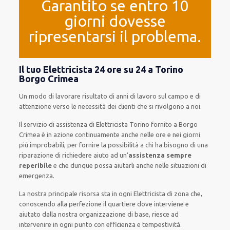
Garantito se entro 10
giorni dovesse
ripresentarsi il problema.
Il tuo Elettricista 24 ore su 24 a Torino
Borgo Crimea
Un modo
di lavorare
risultato
di anni di lavoro sul campo e di
attenzione verso le necessità
dei clienti
che si rivolgono a noi.
Il servizio di assistenza
di Elettricista Torino
fornito
a Borgo
Crimea è
in azione
continuamente
anche
nelle ore e nei giorni
più
improbabili
, per
fornire
la possibilità
a chi ha bisogno di una
riparazione
di
richiedere aiuto ad
un’
assistenza
sempre
reperibile
e che
dunque
possa
aiutarli
anche
nelle situazioni di
emergenza
.
La nostra principale risorsa
sta in ogni Elettricista di zona che,
conoscendo
alla perfezione
il quartiere
dove interviene
e
aiutato
dalla nostra organizzazione di base
, riesce ad
intervenire
in ogni punto con
efficienza e tempestività
.