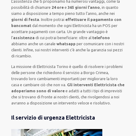
L’assistenza
che ti
proponiamo
ha numerosi vantaggi, come
la
possibilità di chiamare
24 ore
e
365 giorni l’anno
, in quanto
siamo a disposizione
a tempo pieno
tutto l’anno, anche nei
giorni di festa
.
Inoltre
potrai
effettuare il pagamento con
bancomat
dal momento che ogni Elettricista
ha
un POS
per
accettare pagamenti
con carta
.
Un grande vantaggio
è
l’
assistenza
di cui potrai beneficiare:
oltre al
telefono
abbiamo anche un
canale
whatsapp
per comunicare con i nostri
clienti
.
Infine,
sui nostri interventi
c’è anche la
garanzia sui pezzi
di ricambio.
La missione
di Elettricista Torino è quello di risolvere i problemi
delle persone che
richiedono il servizio
a Borgo Crimea,
trovando loro
cambiamenti importanti
per migliorare
la loro
casa
e cambiare ciò che non va.
Gli interventi Elettricista che
adoperiamo sono di valore
e
adatti a tutti i tipi di imprevisti
che si trovano di fronte ai nostri clienti
, che rivolgendosi a noi
avranno a disposizione un intervento
veloce e risolutivo
.
Il servizio di urgenza Elettricista