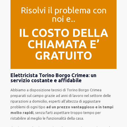
Risolvi il problema con
noi e..
IL COSTO DELLA
CHIAMATA E’
GRATUITO
Elettricista Torino Borgo Crimea: un
servizio costante e affidabile
Abbiamo a disposizione
tecnici di Torino Borgo Crimea
preparati sul campo grazie ad anni di lavoro
nel settore delle
riparazioni a domicilio
,
esperti
all’altezza di aggiustare
problemi di ogni tipo
ad un prezzo vantaggioso e in tempi
molto rapidi
, senza farti
aspettare troppo tempo
per
ristabilire al meglio le funzionalità della casa
.