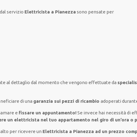
dal servizio
Elettricista a Pianezza
sono
pensate
per
te al
dettaglio
dal momento che vengono
effettuate
da
speciali
neficiare di
una
garanzia sui pezzi di ricambio
adoperati
durante
iamare e
fissare
un appuntamento!
Se
invece
hai
necessità
di
ef
vere un
elettricista nel tuo appartamento nel giro di un’ora o 
 alto per ricevere un
Elettricista a Pianezza ad un prezzo comp