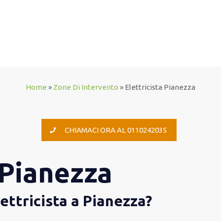
Home
»
Zone Di Intervento
»
Elettricista Pianezza
CHIAMACI ORA AL 0110242035
 Pianezza
lettricista a Pianezza?