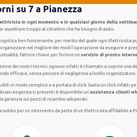
iorni su 7 a Pianezza
ettricista in ogni momento e in qualsiasi giorno della settim
ar aspettare troppo al cittadino che ha bisogno di aiuto.
 logistica ben funzionante, per merito del quale ogni Elettricista 
 organizzare nel migliore dei modi l’operazione da eseguire e prese
untualità, fattore chiave per fornire un
servizio di pronto interv
zione dei nostri tecnici: ognuno infatti è chiamato a coprire una 
n modo efficace, senza peccare di negligenza a livello organizzativo.
fruibili in modo semplice e a portata di click: basta un click infat
siasi esigenza si presenti è disponibile un’
assistenza clienti w
la garanzia sui pezzi di ricambio adoperati.
subito per un intervento da parte di un Elettricista affidabile a P