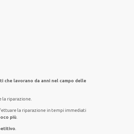
sti che lavorano da anni nel campo
delle
 la riparazione.
fettuare
la riparazione
in tempi
immediati
poco più
.
etitivo
.