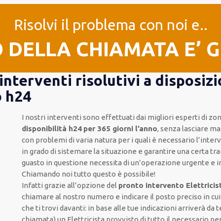
Risolvi il problema con noi e..
O DELLA CHIAMATA E’ 
 interventi risolutivi a dispos
o h24
I nostri interventi sono effettuati dai migliori esperti di z
disponibilità h24
per 365 giorni l’anno
, senza lasciare mai
con problemi di varia natura per i quali è necessario l’interv
in grado di sistemare la situazione e garantire una certa tra
guasto in questione necessita di un’operazione urgente e 
Chiamando noi tutto questo è possibile!
Infatti grazie all’opzione del
pronto intervento Elettricis
chiamare al nostro numero e indicare il posto preciso in cui
che ti trovi davanti: in base alle tue indicazioni arriverà da t
chiamata) un Elettricista provvisto di tutto il necessario per