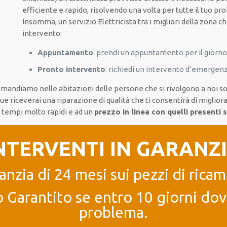
efficiente e rapido, risolvendo una volta per tutte il tuo pr
Insomma, un servizio Elettricista tra i migliori della zona ch
intervento:
Appuntamento
: prendi un appuntamento per il giorno
Pronto intervento
: richiedi un intervento d’emergenz
he mandiamo nelle abitazioni delle persone che si rivolgono a noi so
que riceverai una riparazione di qualità che ti consentirà di migli
in tempi molto rapidi e ad un
prezzo in linea con quelli presenti 
NTERVENTI IN GARANZ
anzia di 24 mesi sui pezzi di ricam
 Garantito se entro 10 giorni dove
problema.