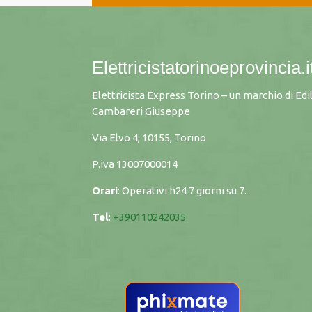
Elettricistatorinoeprovincia.i
Elettricista Express Torino – un marchio di Edi
Cambareri Giuseppe
Via Elvo 4, 10155, Torino
P.iva
13007000014
Orari
: Operativi h24 7 giorni su 7.
Tel
:
+390110242035