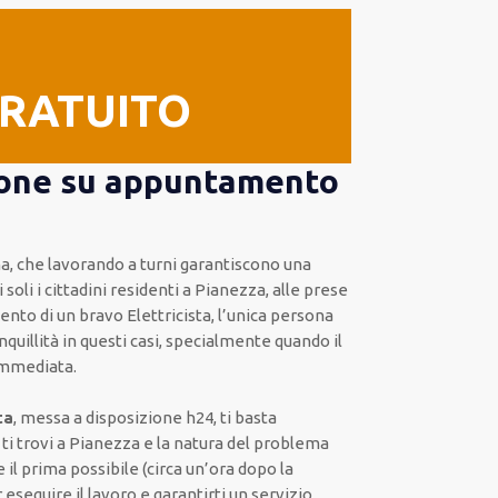
GRATUITO
izione su appuntamento
ona, che lavorando a turni garantiscono una
 soli i cittadini residenti a Pianezza, alle prese
ento di un bravo Elettricista, l’unica persona
nquillità in questi casi, specialmente quando il
immediata.
ta
, messa a disposizione h24, ti basta
 ti trovi a Pianezza e la natura del problema
e il prima possibile (circa un’ora dopo la
 eseguire il lavoro e garantirti un servizio