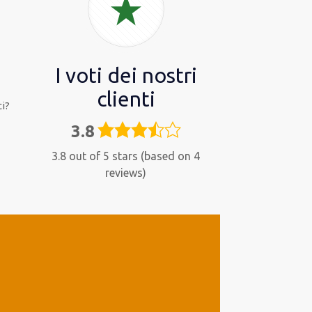
I voti dei nostri
clienti
i?
3.8
3,8
rating
3.8 out of 5 stars (based on 4
reviews)