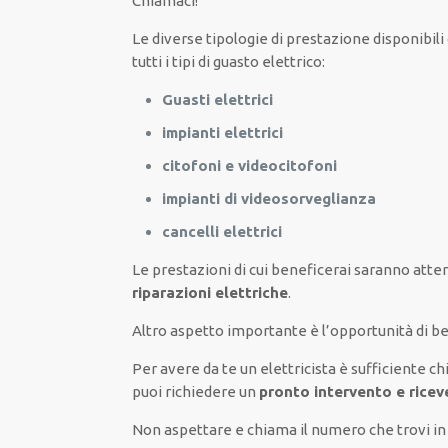
Chiamaci!
Le
diverse
tipologie
di
prestazione
disponibili
tutti i tipi di
guasto
elettrico
:
Guasti elettrici
impianti elettrici
citofoni e videocitofoni
impianti di videosorveglianza
cancelli elettrici
Le prestazioni
di cui beneficerai
saranno
atten
riparazioni elettriche
.
Altro aspetto importante è
l’opportunità
di
be
Per avere
da te
un elettricista
è sufficiente
ch
puoi richiedere un
pronto intervento e rice
Non aspettare e chiama il numero che trovi in