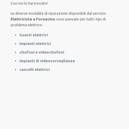
Con noi lo hai trovato!
Le
diverse
modalità
di
riparazione
disponibili
dal servizio
Elettricista a Fornacino
sono
pensate
per
tutti i tipi di
problema
elettrico
:
Guasti elettrici
impianti elettrici
citofoni e videocitofoni
impianti di videosorveglianza
cancelli elettrici