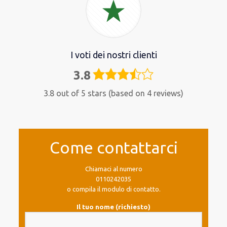
I voti dei nostri clienti
3.8
3,8
rating
3.8 out of 5 stars (based on 4 reviews)
Come contattarci
Chiamaci al numero
0110242035
o compila il modulo di contatto.
Il tuo nome (richiesto)