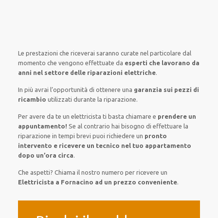
Le prestazioni
che riceverai
saranno
curate nel
particolare
dal
momento che vengono
effettuate
da
esperti che lavorano da
anni nel settore
delle riparazioni elettriche
.
In più avrai
l’opportunità
di
ottenere
una
garanzia sui pezzi di
ricambio
utilizzati
durante la riparazione.
Per avere
da te
un elettricista
ti basta
chiamare e
prendere
un
appuntamento!
Se
al contrario
hai
bisogno
di
effettuare
la
riparazione
in tempi
brevi
puoi richiedere un
pronto
intervento e ricevere un
tecnico nel tuo appartamento
dopo un’ora circa
.
Che aspetti? Chiama il nostro numero per ricevere un
Elettricista a Fornacino ad un prezzo conveniente
.