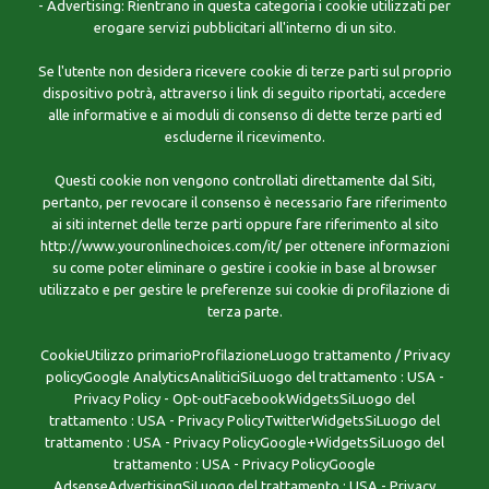
- Advertising: Rientrano in questa categoria i cookie utilizzati per
erogare servizi pubblicitari all'interno di un sito.
Se l'utente non desidera ricevere cookie di terze parti sul proprio
dispositivo potrà, attraverso i link di seguito riportati, accedere
alle informative e ai moduli di consenso di dette terze parti ed
escluderne il ricevimento.
Questi cookie non vengono controllati direttamente dal Siti,
pertanto, per revocare il consenso è necessario fare riferimento
ai siti internet delle terze parti oppure fare riferimento al sito
http://www.youronlinechoices.com/it/ per ottenere informazioni
su come poter eliminare o gestire i cookie in base al browser
utilizzato e per gestire le preferenze sui cookie di profilazione di
terza parte.
CookieUtilizzo primarioProfilazioneLuogo trattamento / Privacy
policyGoogle AnalyticsAnaliticiSiLuogo del trattamento : USA -
Privacy Policy - Opt-outFacebookWidgetsSiLuogo del
trattamento : USA - Privacy PolicyTwitterWidgetsSiLuogo del
trattamento : USA - Privacy PolicyGoogle+WidgetsSiLuogo del
trattamento : USA - Privacy PolicyGoogle
AdsenseAdvertisingSiLuogo del trattamento : USA - Privacy